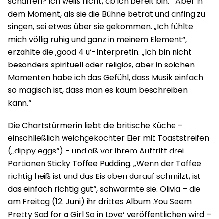
schaffen? Ich weiß nicht, ob ich bereit bin.'“ Aber in
dem Moment, als sie die Bühne betrat und anfing zu
singen, sei etwas über sie gekommen. „Ich fühlte
mich völlig ruhig und ganz in meinem Element“,
erzählte die ‚good 4 u‘-Interpretin. „Ich bin nicht
besonders spirituell oder religiös, aber in solchen
Momenten habe ich das Gefühl, dass Musik einfach
so magisch ist, dass man es kaum beschreiben
kann.“
Die Chartstürmerin liebt die britische Küche –
einschließlich weichgekochter Eier mit Toaststreifen
(„dippy eggs“) – und aß vor ihrem Auftritt drei
Portionen Sticky Toffee Pudding. „Wenn der Toffee
richtig heiß ist und das Eis oben darauf schmilzt, ist
das einfach richtig gut“, schwärmte sie. Olivia – die
am Freitag (12. Juni) ihr drittes Album ‚You Seem
Pretty Sad for a Girl So in Love‘ veröffentlichen wird –