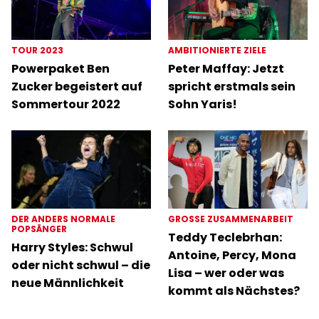
TOUR 2023
AMBITIONIERTE ZIELE
Powerpaket Ben
Peter Maffay: Jetzt
Zucker begeistert auf
spricht erstmals sein
Sommertour 2022
Sohn Yaris!
DER ANDERS NORMALE
GROSSE ZUSAMMENARBEIT
POPSÄNGER
Teddy Teclebrhan:
Harry Styles: Schwul
Antoine, Percy, Mona
oder nicht schwul – die
Lisa – wer oder was
neue Männlichkeit
kommt als Nächstes?