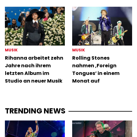
MUSIK
MUSIK
Rihanna arbeitet zehn
Rolling Stones
Jahre nach ihrem
nahmen ‚Foreign
letzten Album im
Tongues‘ in einem
Studio an neuer Musik
Monat auf
TRENDING NEWS