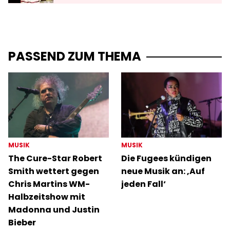
PASSEND ZUM THEMA
MUSIK
MUSIK
The Cure-Star Robert
Die Fugees kündigen
Smith wettert gegen
neue Musik an: ‚Auf
Chris Martins WM-
jeden Fall‘
Halbzeitshow mit
Madonna und Justin
Bieber