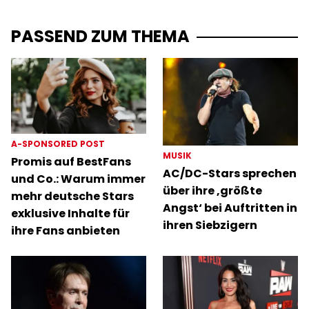
PASSEND ZUM THEMA
A-SPONSORED POST
MUSIK
Promis auf BestFans
AC/DC-Stars sprechen
und Co.: Warum immer
über ihre ‚größte
mehr deutsche Stars
Angst‘ bei Auftritten in
exklusive Inhalte für
ihren Siebzigern
ihre Fans anbieten