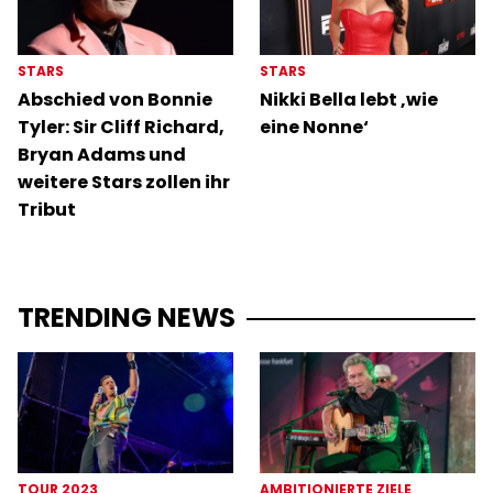
STARS
STARS
Abschied von Bonnie
Nikki Bella lebt ‚wie
Tyler: Sir Cliff Richard,
eine Nonne‘
Bryan Adams und
weitere Stars zollen ihr
Tribut
TRENDING NEWS
TOUR 2023
AMBITIONIERTE ZIELE