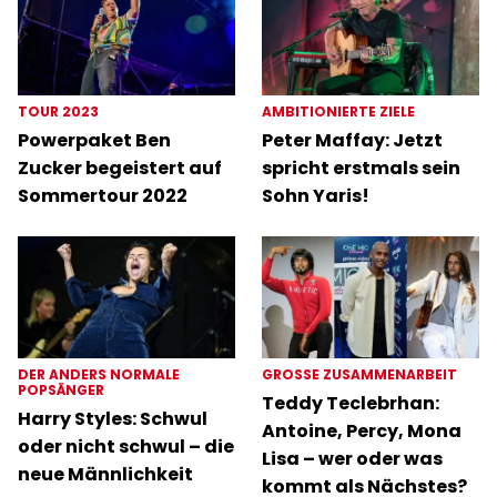
TOUR 2023
AMBITIONIERTE ZIELE
Powerpaket Ben
Peter Maffay: Jetzt
Zucker begeistert auf
spricht erstmals sein
Sommertour 2022
Sohn Yaris!
DER ANDERS NORMALE
GROSSE ZUSAMMENARBEIT
POPSÄNGER
Teddy Teclebrhan:
Harry Styles: Schwul
Antoine, Percy, Mona
oder nicht schwul – die
Lisa – wer oder was
neue Männlichkeit
kommt als Nächstes?