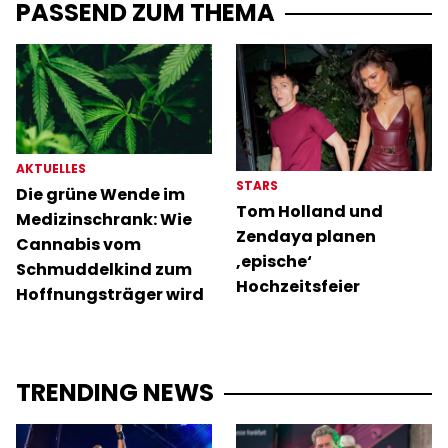
PASSEND ZUM THEMA
AKTUELLES
STARS
Die grüne Wende im
Tom Holland und
Medizinschrank: Wie
Zendaya planen
Cannabis vom
‚epische‘
Schmuddelkind zum
Hochzeitsfeier
Hoffnungsträger wird
TRENDING NEWS