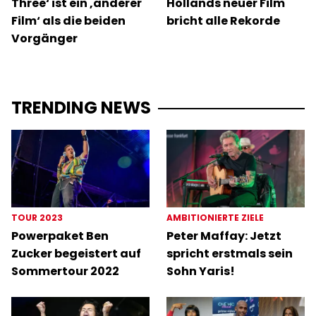
Three‘ ist ein ‚anderer
Hollands neuer Film
Film‘ als die beiden
bricht alle Rekorde
Vorgänger
TRENDING NEWS
TOUR 2023
AMBITIONIERTE ZIELE
Powerpaket Ben
Peter Maffay: Jetzt
Zucker begeistert auf
spricht erstmals sein
Sommertour 2022
Sohn Yaris!