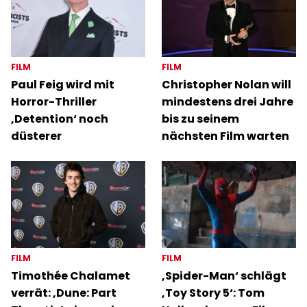
FILM
FILM
Paul Feig wird mit
Christopher Nolan will
Horror-Thriller
mindestens drei Jahre
‚Detention‘ noch
bis zu seinem
düsterer
nächsten Film warten
FILM
FILM
Timothée Chalamet
‚Spider-Man‘ schlägt
verrät: ‚Dune: Part
‚Toy Story 5‘: Tom