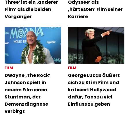
Three‘ ist ein ‚anderer
Odyssee‘ als
Film‘ als die beiden
‚härtesten‘ Film seiner
Vorgänger
Karriere
FILM
FILM
Dwayne ‚The Rock‘
George Lucas äußert
Johnson spielt in
sich zu KI im Film und
neuem Film einen
kritisiert Hollywood
Stuntman, der
dafür, Fans zu viel
Demenzdiagnose
Einfluss zu geben
verbirgt