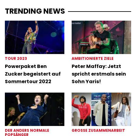
TRENDING NEWS
TOUR 2023
AMBITIONIERTE ZIELE
Powerpaket Ben
Peter Maffay: Jetzt
Zucker begeistert auf
spricht erstmals sein
Sommertour 2022
Sohn Yaris!
DER ANDERS NORMALE
GROSSE ZUSAMMENARBEIT
POPSÄNGER