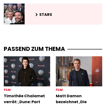
STARS
PASSEND ZUM THEMA
FILM
FILM
Timothée Chalamet
Matt Damon
verrät: ‚Dune: Part
bezeichnet ‚Die