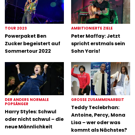
TOUR 2023
AMBITIONIERTE ZIELE
Powerpaket Ben
Peter Maffay: Jetzt
Zucker begeistert auf
spricht erstmals sein
Sommertour 2022
Sohn Yaris!
DER ANDERS NORMALE
GROSSE ZUSAMMENARBEIT
POPSÄNGER
Teddy Teclebrhan:
Harry Styles: Schwul
Antoine, Percy, Mona
oder nicht schwul – die
Lisa – wer oder was
neue Männlichkeit
kommt als Nächstes?