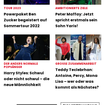
TOUR 2023
AMBITIONIERTE ZIELE
Powerpaket Ben
Peter Maffay: Jetzt
Zucker begeistert auf
spricht erstmals sein
Sommertour 2022
Sohn Yaris!
DER ANDERS NORMALE
GROSSE ZUSAMMENARBEIT
POPSÄNGER
Teddy Teclebrhan:
Harry Styles: Schwul
Antoine, Percy, Mona
oder nicht schwul – die
Lisa – wer oder was
neue Männlichkeit
kommt als Nächstes?