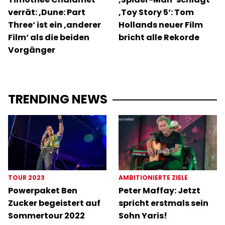
verrät: ‚Dune: Part
‚Toy Story 5‘: Tom
Three‘ ist ein ‚anderer
Hollands neuer Film
Film‘ als die beiden
bricht alle Rekorde
Vorgänger
TRENDING NEWS
TOUR 2023
AMBITIONIERTE ZIELE
Powerpaket Ben
Peter Maffay: Jetzt
Zucker begeistert auf
spricht erstmals sein
Sommertour 2022
Sohn Yaris!