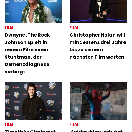
FILM
FILM
Dwayne ‚The Rock‘
Christopher Nolan will
Johnson spielt in
mindestens drei Jahre
neuem Film einen
bis zu seinem
Stuntman, der
nächsten Film warten
Demenzdiagnose
verbirgt
FILM
FILM
Timothée Chalamet
‚Spider-Man‘ schlägt