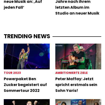
neue Musik an: ‚Auf
Jahre nach ihrem
jeden Fall‘
letzten Album im
Studio an neuer Musik
TRENDING NEWS
TOUR 2023
AMBITIONIERTE ZIELE
Powerpaket Ben
Peter Maffay: Jetzt
Zucker begeistert auf
spricht erstmals sein
Sommertour 2022
Sohn Yaris!