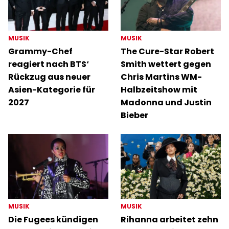
MUSIK
MUSIK
Grammy-Chef
The Cure-Star Robert
reagiert nach BTS‘
Smith wettert gegen
Rückzug aus neuer
Chris Martins WM-
Asien-Kategorie für
Halbzeitshow mit
2027
Madonna und Justin
Bieber
MUSIK
MUSIK
Die Fugees kündigen
Rihanna arbeitet zehn