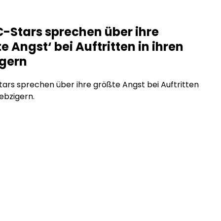
e exklusive Inhalte direkt für zahlende Fans an, ohne
men, ohne Reichweitenbeschränkungen und ohne
-Stars sprechen über ihre
räge, die den Inhalt einschränken. Was steckt
e Angst‘ bei Auftritten in ihren
m Trend, und warum […]
igern
rs sprechen über ihre größte Angst bei Auftritten
iebzigern.