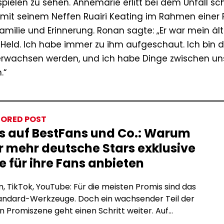
pielen zu sehen. Annemarie erlitt bei dem Unfall s
 mit seinem Neffen Ruairi Keating im Rahmen einer 
amilie und Erinnerung. Ronan sagte: „Er war mein ält
n Held. Ich habe immer zu ihm aufgeschaut. Ich bin d
erwachsen werden, und ich habe Dinge zwischen un
.“
ORED POST
s auf BestFans und Co.: Warum
 mehr deutsche Stars exklusive
e für ihre Fans anbieten
, TikTok, YouTube: Für die meisten Promis sind das
tandard-Werkzeuge. Doch ein wachsender Teil der
 Promiszene geht einen Schritt weiter. Auf
tion-Plattformen wie BestFans oder OnlyFans