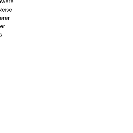
chwere
Reise
erer
er
s