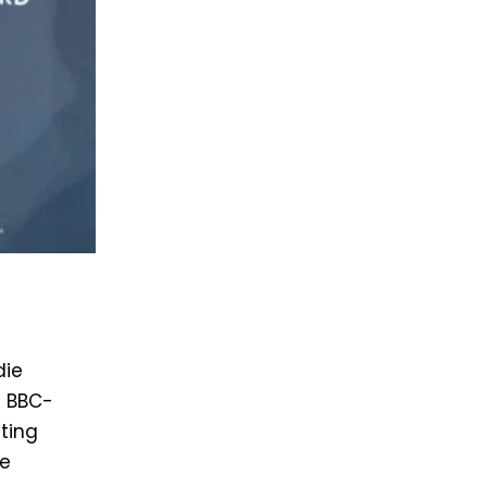
die
n BBC-
ating
ie