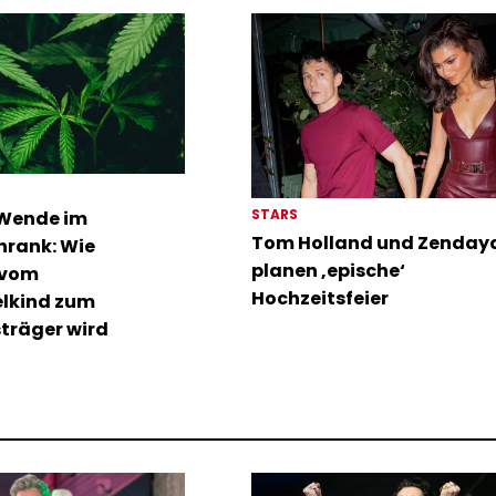
STARS
 Wende im
Tom Holland und Zenday
hrank: Wie
planen ‚epische‘
 vom
Hochzeitsfeier
lkind zum
träger wird