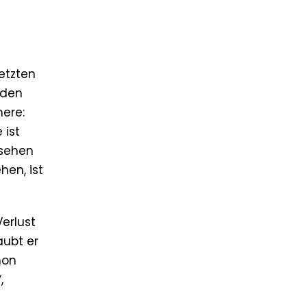
etzten
 den
nere:
 ist
esehen
en, ist
erlust
aubt er
hon
,