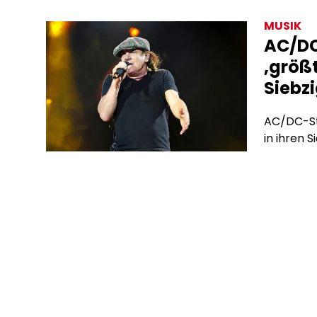
bieten si
MUSIK
Algorith
AC/DC
Werbevert
‚größt
hinter de
Siebz
AC/DC-Sta
in ihren S