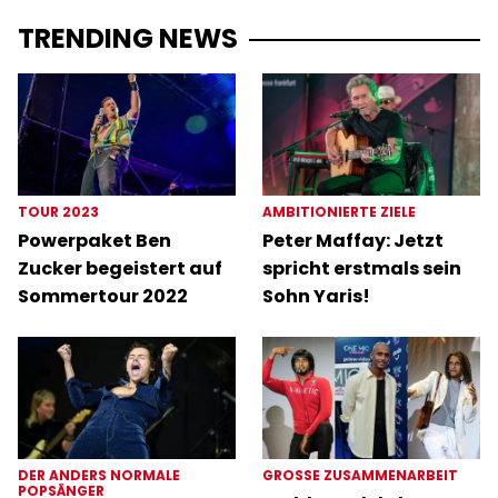
TRENDING NEWS
TOUR 2023
AMBITIONIERTE ZIELE
Powerpaket Ben
Peter Maffay: Jetzt
Zucker begeistert auf
spricht erstmals sein
Sommertour 2022
Sohn Yaris!
DER ANDERS NORMALE
GROSSE ZUSAMMENARBEIT
POPSÄNGER