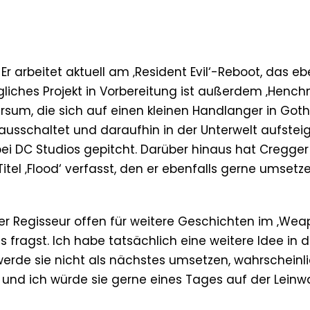
Er arbeitet aktuell am ‚Resident Evil‘-Reboot, das eb
ögliches Projekt in Vorbereitung ist außerdem ‚Hench
rsum, die sich auf einen kleinen Handlanger in Go
 ausschaltet und daraufhin in der Unterwelt aufsteig
 bei DC Studios gepitcht. Darüber hinaus hat Cregger
itel ‚Flood‘ verfasst, den er ebenfalls gerne umsetz
 der Regisseur offen für weitere Geschichten im ‚Wea
das fragst. Ich habe tatsächlich eine weitere Idee in d
h werde sie nicht als nächstes umsetzen, wahrscheinl
, und ich würde sie gerne eines Tages auf der Lein