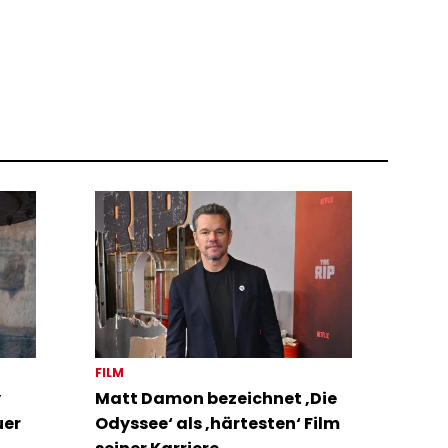
FILM
y
Matt Damon bezeichnet ‚Die
uer
Odyssee‘ als ‚härtesten‘ Film