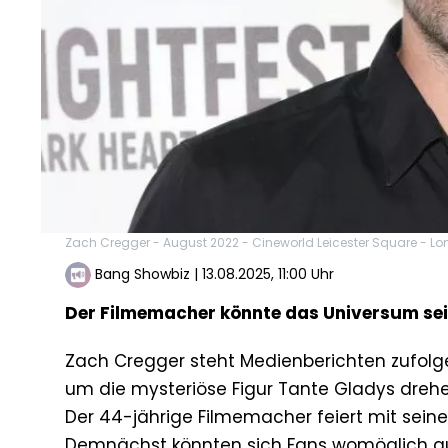
Zach Cregger - August 2022 - Cineworld Leicester Square - L
Bang Showbiz
|
13.08.2025, 11:00 Uhr
Der Filmemacher könnte das Universum sei
Zach Cregger steht Medienberichten zufolge
um die mysteriöse Figur Tante Gladys drehen
Der 44-jährige Filmemacher feiert mit seinem
Demnächst könnten sich Fans womöglich au