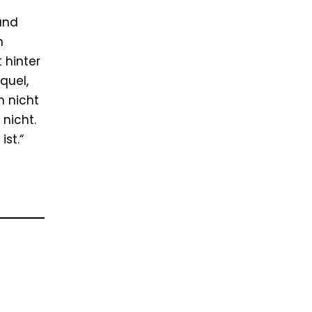
 und
n
 hinter
quel,
h nicht
 nicht.
ist.“