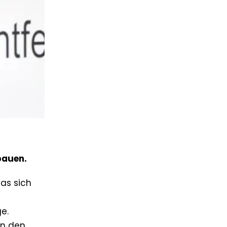
bauen.
as sich
e.
on den