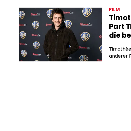
FILM
Timot
Part T
die b
Timothée 
anderer F