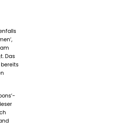
enfalls
men‘,
tham
t. Das
 bereits
en
pons‘-
ieser
ich
wand