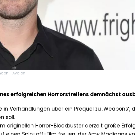
ondon - Avalon
nes erfolgreichen Horrorstreifens demnächst aus
 in Verhandlungen über ein Prequel zu ‚Weapons‘, d
 soll.
 originellen Horror-Blockbuster derzeit große Erfolg
f einen Spin-off-Film freuen, der Amy Madigans v