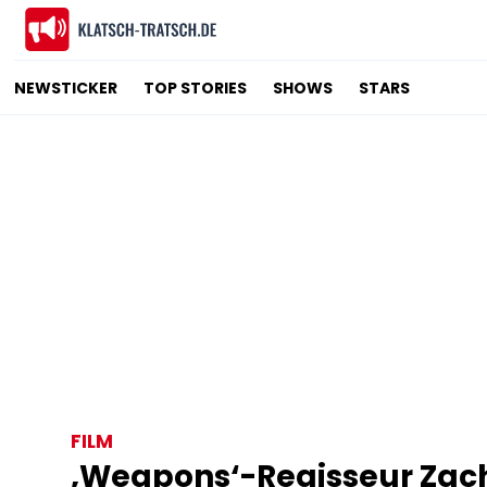
NEWSTICKER
TOP STORIES
SHOWS
STARS
FILM
‚Weapons‘-Regisseur Zac