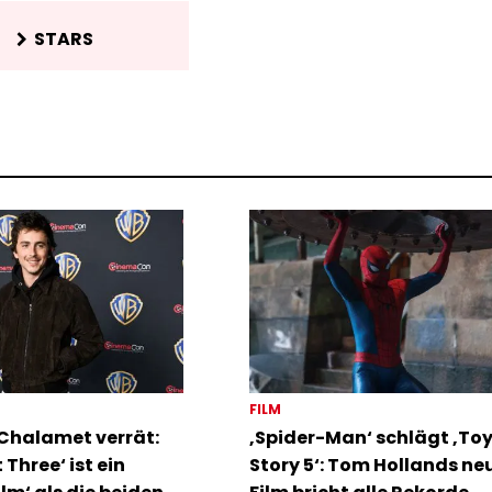
STARS
FILM
Chalamet verrät:
‚Spider-Man‘ schlägt ‚To
 Three‘ ist ein
Story 5‘: Tom Hollands ne