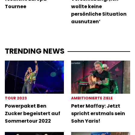
Tournee
wollte keine
persönliche Situation
ausnutzen‘
TRENDING NEWS
TOUR 2023
AMBITIONIERTE ZIELE
Powerpaket Ben
Peter Maffay: Jetzt
Zucker begeistert auf
spricht erstmals sein
Sommertour 2022
Sohn Yaris!