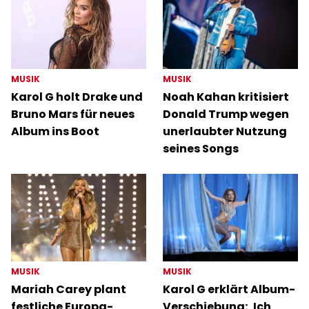
MUSIK
MUSIK
Karol G holt Drake und
Noah Kahan kritisiert
Bruno Mars für neues
Donald Trump wegen
Album ins Boot
unerlaubter Nutzung
seines Songs
MUSIK
MUSIK
Mariah Carey plant
Karol G erklärt Album-
festliche Europa-
Verschiebung: ‚Ich