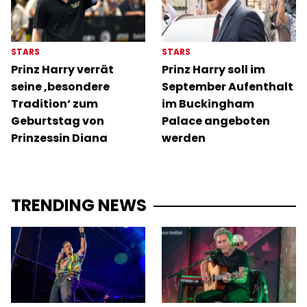
STARS
STARS
Prinz Harry verrät
Prinz Harry soll im
seine ‚besondere
September Aufenthalt
Tradition‘ zum
im Buckingham
Geburtstag von
Palace angeboten
Prinzessin Diana
werden
TRENDING NEWS