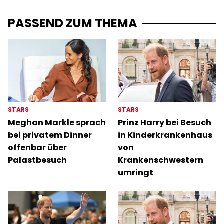
PASSEND ZUM THEMA
STARS
STARS
Meghan Markle sprach
Prinz Harry bei Besuch
bei privatem Dinner
in Kinderkrankenhaus
offenbar über
von
Palastbesuch
Krankenschwestern
umringt