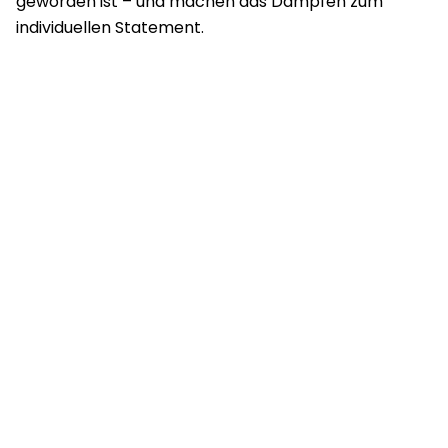
geworden ist – und machen das Dampfen zum
individuellen Statement.