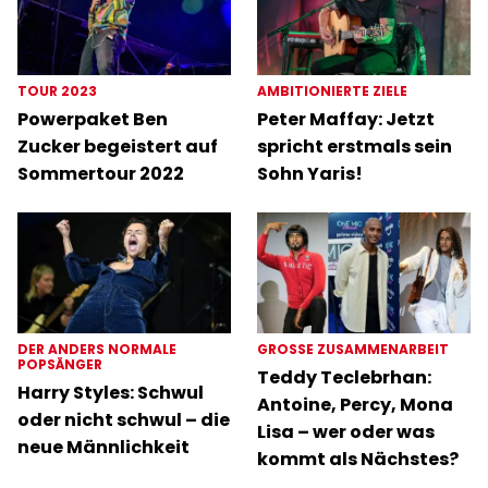
TOUR 2023
AMBITIONIERTE ZIELE
Powerpaket Ben
Peter Maffay: Jetzt
Zucker begeistert auf
spricht erstmals sein
Sommertour 2022
Sohn Yaris!
DER ANDERS NORMALE
GROSSE ZUSAMMENARBEIT
POPSÄNGER
Teddy Teclebrhan:
Harry Styles: Schwul
Antoine, Percy, Mona
oder nicht schwul – die
Lisa – wer oder was
neue Männlichkeit
kommt als Nächstes?