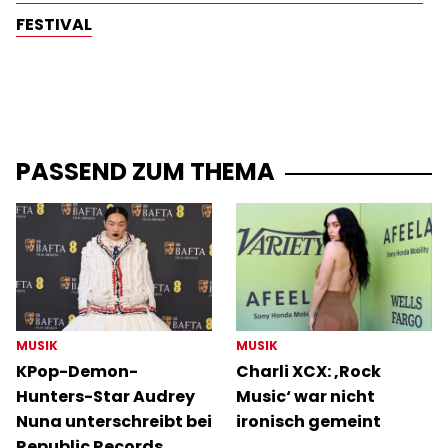
FESTIVAL
PASSEND ZUM THEMA
MUSIK
MUSIK
KPop-Demon-
Charli XCX: ‚Rock
Hunters-Star Audrey
Music‘ war nicht
Nuna unterschreibt bei
ironisch gemeint
Republic Records