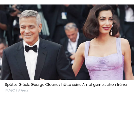
Spätes Glück: George Clooney hätte seine Amal gerne schon früher
IMAGO / APress
kennengelernt