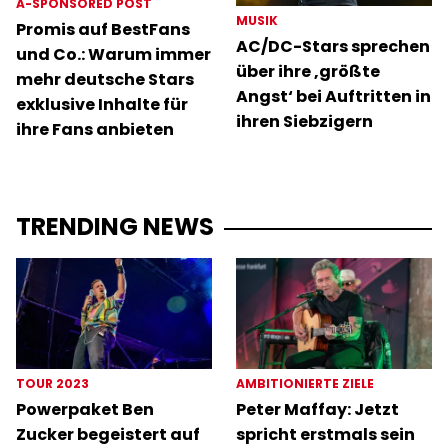
A-SPONSORED POST
MUSIK
Promis auf BestFans
AC/DC-Stars sprechen
und Co.: Warum immer
über ihre ‚größte
mehr deutsche Stars
Angst‘ bei Auftritten in
exklusive Inhalte für
ihren Siebzigern
ihre Fans anbieten
TRENDING NEWS
TOUR 2023
AMBITIONIERTE ZIELE
Powerpaket Ben
Peter Maffay: Jetzt
Zucker begeistert auf
spricht erstmals sein