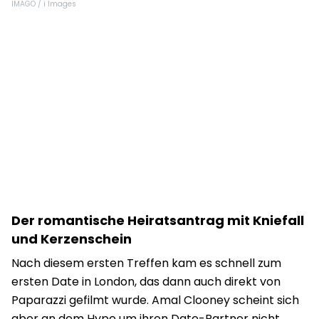
IMAGO / i Images
und weg
Der romantische Heiratsantrag mit Kniefall
und Kerzenschein
Nach diesem ersten Treffen kam es schnell zum
ersten Date in London, das dann auch direkt von
Paparazzi gefilmt wurde. Amal Clooney scheint sich
aber an dem Hype um ihren Date-Partner nicht