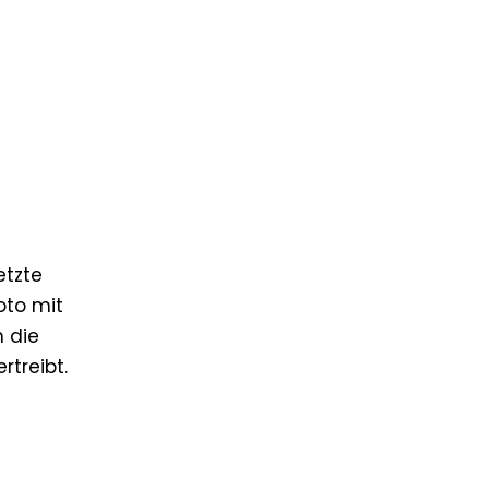
etzte
oto mit
 die
rtreibt.