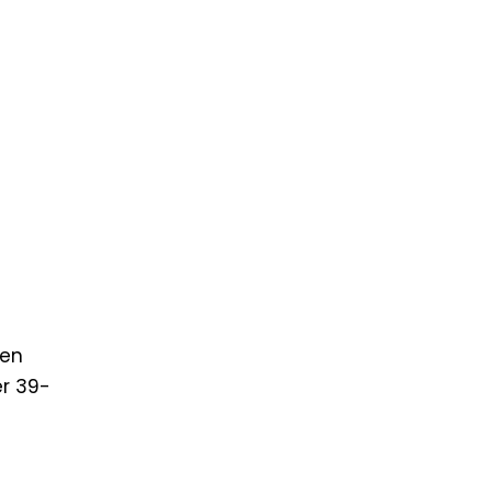
den
er 39-