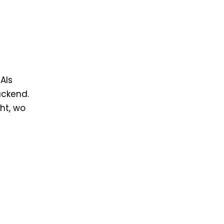
Als
uckend.
cht, wo