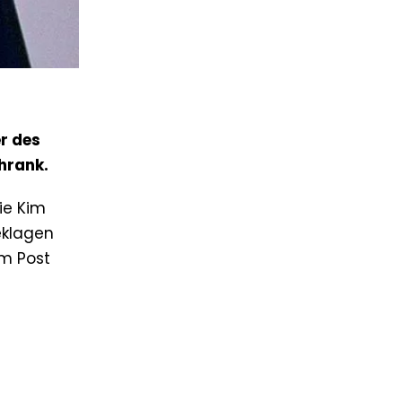
r des
hrank.
ie Kim
beklagen
em Post