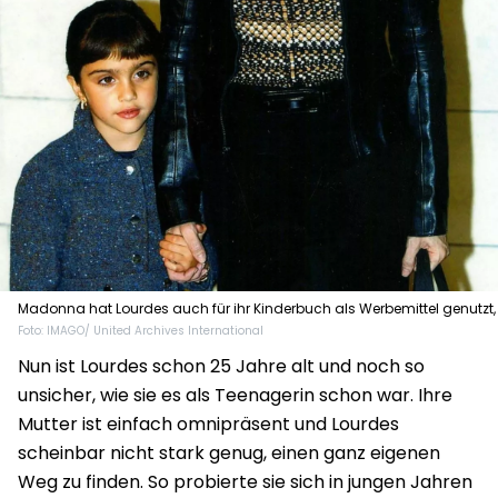
Madonna hat Lourdes auch für ihr Kinderbuch als Werbemittel genutzt,
Foto: IMAGO/ United Archives International
das sie 2003 veröffentlichte.
Nun ist Lourdes schon 25 Jahre alt und noch so
unsicher, wie sie es als Teenagerin schon war. Ihre
Mutter ist einfach omnipräsent und Lourdes
scheinbar nicht stark genug, einen ganz eigenen
Weg zu finden. So probierte sie sich in jungen Jahren