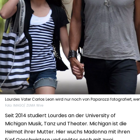
Lourdes Vater Carlos Leon wird nur noch von Paparazzi fotografiert, we
Foto: IMAGO/ ZUMA Wire
er wie hier 2008 mit seiner Tochter unterwegs ist.
Seit 2014 studiert Lourdes an der University of
Michigan Musik, Tanz und Theater. Michigan ist die
Heimat ihrer Mutter. Hier wuchs Madonna mit ihren
fünf Geschwistern und später noch mit zwei