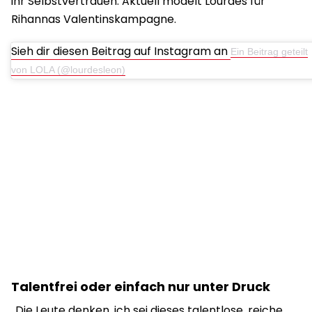
ihr Selbstvertrauen. Aktuell modelt Lourdes für
Rihannas Valentinskampagne.
Sieh dir diesen Beitrag auf Instagram an
Ein Beitrag geteilt
von LOLA (@lourdesleon)
Talentfrei oder einfach nur unter Druck
„Die Leute denken, ich sei dieses talentlose, reiche