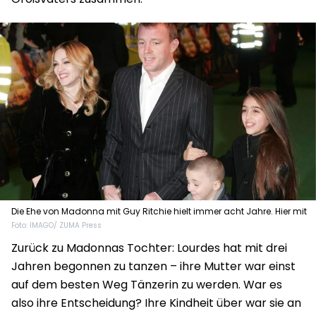
Die Ehe von Madonna mit Guy Ritchie hielt immer acht Jahre. Hier mit
Foto: IMAGO/ ZUMA Press
Rocco und Lourdes 2007.
Zurück zu Madonnas Tochter: Lourdes hat mit drei
Jahren begonnen zu tanzen – ihre Mutter war einst
auf dem besten Weg Tänzerin zu werden. War es
also ihre Entscheidung? Ihre Kindheit über war sie an