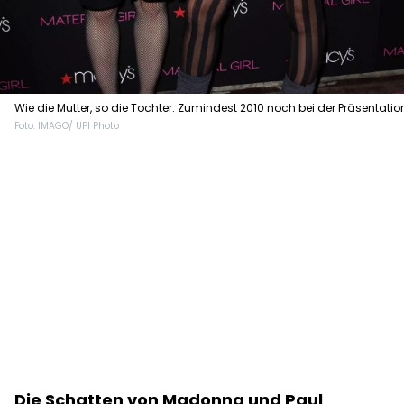
Wie die Mutter, so die Tochter: Zumindest 2010 noch bei der Präsentatio
Foto: IMAGO/ UPI Photo
von „Material Girl“.
Die Schatten von Madonna und Paul