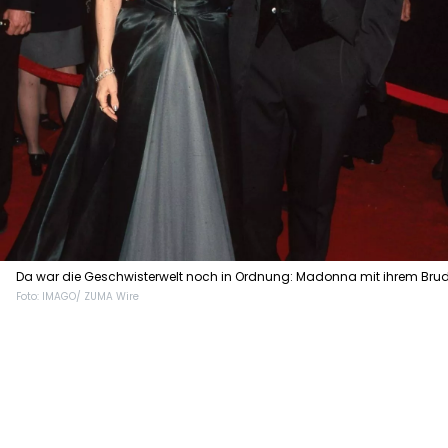
Da war die Geschwisterwelt noch in Ordnung: Madonna mit ihrem Brud
Foto: IMAGO/ ZUMA Wire
Christopher Ciccone 1998.