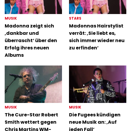
MUSIK
STARS
Madonna zeigt sich
Madonnas Hairstylist
‚dankbar und
verrät: ‚Sie liebt es,
überrascht‘ über den
sich immer wieder neu
Erfolg ihres neuen
zu erfinden‘
Albums
MUSIK
MUSIK
The Cure-Star Robert
Die Fugees kündigen
Smith wettert gegen
neue Musik an: ‚Auf
Chris Martins WM-
jeden Fall‘