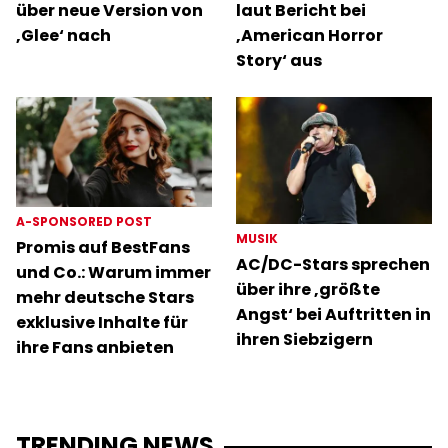
über neue Version von
laut Bericht bei
‚Glee‘ nach
‚American Horror
Story‘ aus
A-SPONSORED POST
MUSIK
Promis auf BestFans
AC/DC-Stars sprechen
und Co.: Warum immer
über ihre ‚größte
mehr deutsche Stars
Angst‘ bei Auftritten in
exklusive Inhalte für
ihren Siebzigern
ihre Fans anbieten
TRENDING NEWS