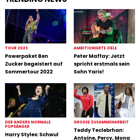
TOUR 2023
AMBITIONIERTE ZIELE
Powerpaket Ben
Peter Maffay: Jetzt
Zucker begeistert auf
spricht erstmals sein
Sommertour 2022
Sohn Yaris!
DER ANDERS NORMALE
GROSSE ZUSAMMENARBEIT
POPSÄNGER
Teddy Teclebrhan:
Harry Styles: Schwul
Antoine, Percy, Mona