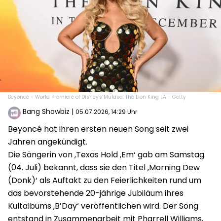
Beyoncé - World Premiere of Disney's Mufasa: The Lion King LA - Getty
Bang Showbiz
|
05.07.2026, 14:29 Uhr
Beyoncé hat ihren ersten neuen Song seit zwei
Jahren angekündigt.
Die Sängerin von ‚Texas Hold ‚Em‘ gab am Samstag
(04. Juli) bekannt, dass sie den Titel ‚Morning Dew
(Donk)‘ als Auftakt zu den Feierlichkeiten rund um
das bevorstehende 20-jährige Jubiläum ihres
Kultalbums ‚B’Day‘ veröffentlichen wird. Der Song
entstand in Zusammenarbeit mit Pharrell Williams,