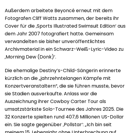
Außerdem arbeitete Beyoncé erneut mit dem
Fotografen Cliff Watts zusammen, der bereits ihr
Cover für die ‚Sports Illustrated Swimsuit Edition‘ aus
dem Jahr 2007 fotografiert hatte. Gemeinsam
verwandelten sie bisher unveröffentlichtes
Archivmaterial in ein Schwarz-Weiß-Lyric-Video zu
‚Morning Dew (Donk)‘.
Die ehemalige Destiny’s-Child-Sängerin erinnerte
kürzlich an die „jahrzehntelangen Kämpfe mit
Konzertveranstaltern“, die sie führen musste, bevor
sie Stadien ausverkaufte. Anlass war die
Auszeichnung ihrer Cowboy Carter Tour als
umsatzstärkste Solo-Tournee des Jahres 2025. Die
32 Konzerte spielten rund 407,6 Millionen US-Dollar
ein. Sie sagte gegenüber ‚Pollstar‘: „Ich bin seit
meinem 15. Lebensjahr ohne Unterbrechung auf