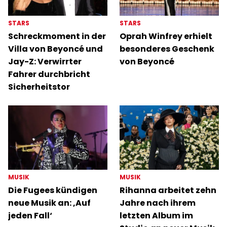
STARS
STARS
Schreckmoment in der
Oprah Winfrey erhielt
Villa von Beyoncé und
besonderes Geschenk
Jay-Z: Verwirrter
von Beyoncé
Fahrer durchbricht
Sicherheitstor
MUSIK
MUSIK
Die Fugees kündigen
Rihanna arbeitet zehn
neue Musik an: ‚Auf
Jahre nach ihrem
jeden Fall‘
letzten Album im