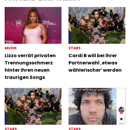
MUSIK
STARS
Lizzo verrät privaten
Cardi B will bei ihrer
Trennungsschmerz
Partnerwahl ‚etwas
hinter ihren neuen
wählerischer‘ werden
traurigen Songs
STARS
STARS