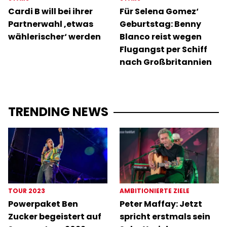
Cardi B will bei ihrer
Für Selena Gomez‘
Partnerwahl ‚etwas
Geburtstag: Benny
wählerischer‘ werden
Blanco reist wegen
Flugangst per Schiff
nach Großbritannien
TRENDING NEWS
TOUR 2023
AMBITIONIERTE ZIELE
Powerpaket Ben
Peter Maffay: Jetzt
Zucker begeistert auf
spricht erstmals sein