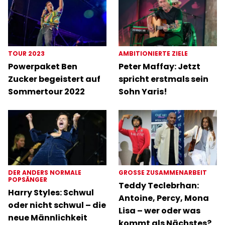
TOUR 2023
AMBITIONIERTE ZIELE
Powerpaket Ben
Peter Maffay: Jetzt
Zucker begeistert auf
spricht erstmals sein
Sommertour 2022
Sohn Yaris!
DER ANDERS NORMALE
GROSSE ZUSAMMENARBEIT
POPSÄNGER
Teddy Teclebrhan:
Harry Styles: Schwul
Antoine, Percy, Mona
oder nicht schwul – die
Lisa – wer oder was
neue Männlichkeit
kommt als Nächstes?