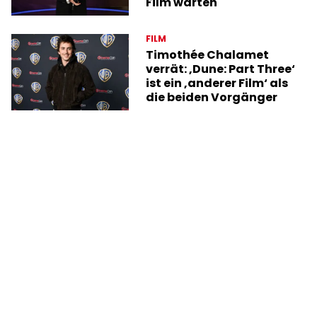
Film warten
FILM
Timothée Chalamet
verrät: ‚Dune: Part Three‘
ist ein ‚anderer Film‘ als
die beiden Vorgänger