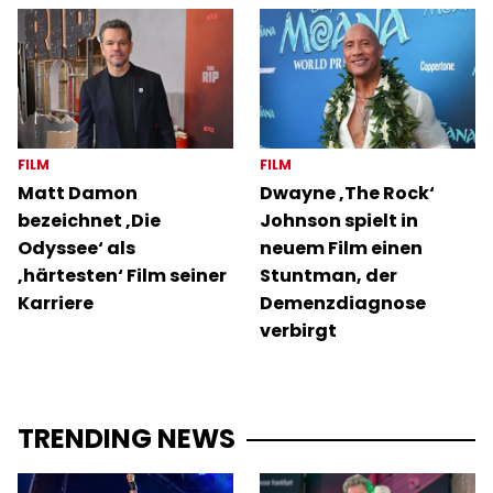
FILM
FILM
Matt Damon
Dwayne ‚The Rock‘
bezeichnet ‚Die
Johnson spielt in
Odyssee‘ als
neuem Film einen
‚härtesten‘ Film seiner
Stuntman, der
Karriere
Demenzdiagnose
verbirgt
TRENDING NEWS