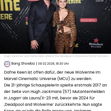
Hugh Jackman and Dafne Keen attend the Deadpool & Wolverine World Premiere -
Getty
Bang Showbiz
|
09.02.2026, 18:30 Uhr
Dafne Keen ist offen dafür, der neue Wolverine im
Marvel Cinematic Universe (MCU) zu werden.
Die 21-jährige Schauspielerin spielte erstmals 2017 an
der Seite von Hugh Jackmans (57) Mutantenhelden
in ‚Logan‘ als Laura/X-23 mit, bevor sie 2024 für
‚Deadpool and Wolverine‘ zurückkehrte. Nun sagte
Keen, sie würde die Rolle gerne von Jackman