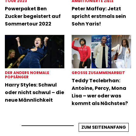
TOUR 2023
AMBITIONIERTE ZIELE
Powerpaket Ben
Peter Maffay: Jetzt
Zucker begeistert auf
spricht erstmals sein
Sommertour 2022
Sohn Yaris!
DER ANDERS NORMALE
GROSSE ZUSAMMENARBEIT
POPSÄNGER
Teddy Teclebrhan:
Harry Styles: Schwul
Antoine, Percy, Mona
oder nicht schwul – die
Lisa – wer oder was
neue Männlichkeit
kommt als Nächstes?
ZUM SEITENANFANG