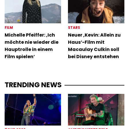
FILM
STARS
Michelle Pfeiffer: ‚Ich
Neuer ‚Kevin: Allein zu
möchte nie wieder die
Haus‘-Film mit
Hauptrolle in einem
Macaulay Culkin soll
Film spielen‘
bei Disney entstehen
TRENDING NEWS