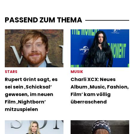
PASSEND ZUM THEMA
STARS
MUSIK
Rupert Grint sagt, es
Charli XCX: Neues
sei sein ‚Schicksal‘
Album ‚Music, Fashion,
gewesen, im neuen
Film‘ kam völlig
Film ‚Nightborn‘
überraschend
mitzuspielen