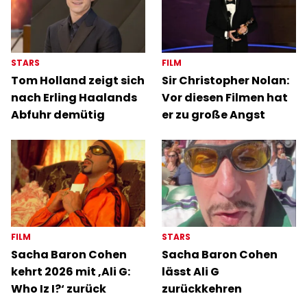
STARS
FILM
Tom Holland zeigt sich
Sir Christopher Nolan:
nach Erling Haalands
Vor diesen Filmen hat
Abfuhr demütig
er zu große Angst
FILM
STARS
Sacha Baron Cohen
Sacha Baron Cohen
kehrt 2026 mit ‚Ali G:
lässt Ali G
Who Iz I?‘ zurück
zurückkehren