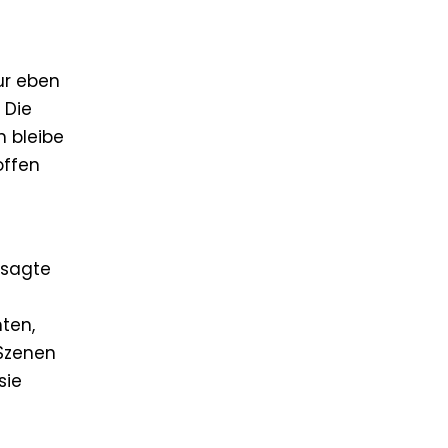
ur eben
 Die
h bleibe
offen
 sagte
ten,
 Szenen
sie