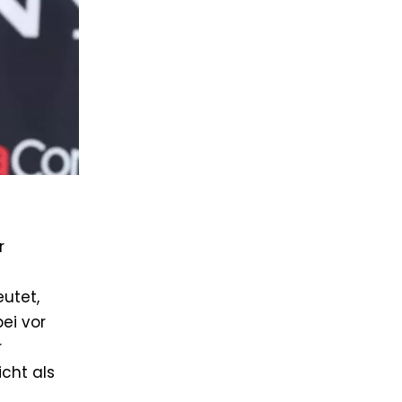
r
utet,
ei vor
r
cht als