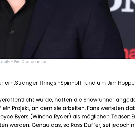
blicity - Eric Charbonneau
r ein ‚Stranger Things‘-Spin-off rund um Jim Hoppe
veröffentlicht wurde, hatten die Showrunner angede
f ein Projekt, an dem sie arbeiten. Fans werteten dab
yce Byers (Winona Ryder) als möglichen Teaser: E
en worden. Genau das, so Ross Duffer, sei jedoch ni