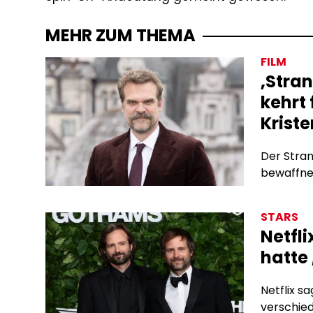
MEHR ZUM THEMA
FILM
‚Stra
kehrt 
Kriste
Der Stran
bewaffne
STARS
Netfl
hatte
Netflix s
verschie