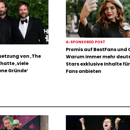
A-SPONSORED POST
Promis auf BestFans und C
bsetzung von ‚The
Warum immer mehr deut
hatte ‚viele
Stars exklusive Inhalte für
ene Gründe‘
Fans anbieten