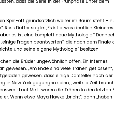
üssten, dass die Serie in der Frühphase unter dem
 ein Spin-off grundsätzlich weiter im Raum steht – n
. Ross Duffer sagte: „Es ist etwas deutlich Kleineres.
 aber es ist eine komplett neue Mythologie.“ Dennoc
 „einige Fragen beantworten“, die nach dem Finale 
ichte und seine eigene Mythologie“ besitzen.
chen die Brüder ungewöhnlich offen. Ein internes
“ gewesen. „Am Ende sind viele Tränen geflossen“,
ufgeladen gewesen, dass einige Darsteller nach der
g in New York gegangen seien, „weil sie Zeit brauch
enswert: Laut Matt waren die Tränen in den letzten
agte er. Wenn etwa Maya Hawke „bricht“, dann „haben 