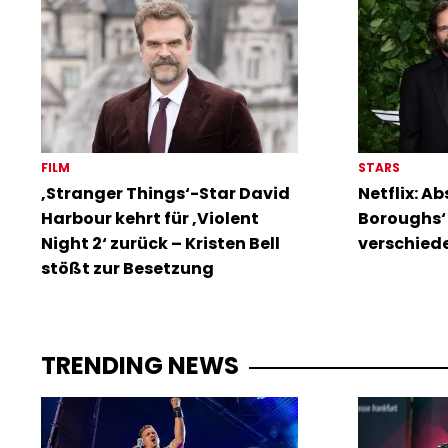
FILM
STARS
‚Stranger Things‘-Star David
Netflix: A
Harbour kehrt für ‚Violent
Boroughs‘ 
Night 2‘ zurück – Kristen Bell
verschied
stößt zur Besetzung
TRENDING NEWS