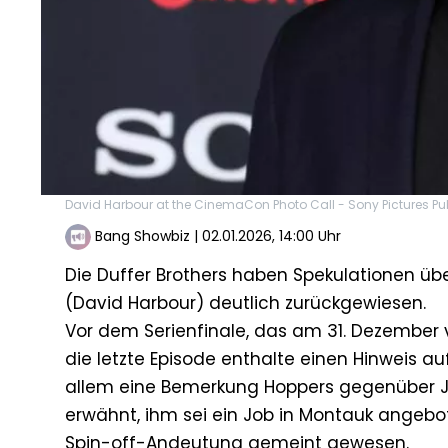
David Harbour at the CinemaCon Photo Call - Sony Pictures Pu
Bang Showbiz
|
02.01.2026, 14:00 Uhr
Die Duffer Brothers haben Spekulationen übe
(David Harbour) deutlich zurückgewiesen.
Vor dem Serienfinale, das am 31. Dezember 
die letzte Episode enthalte einen Hinweis au
allem eine Bemerkung Hoppers gegenüber Jo
erwähnt, ihm sei ein Job in Montauk angebot
Spin-off-Andeutung gemeint gewesen.