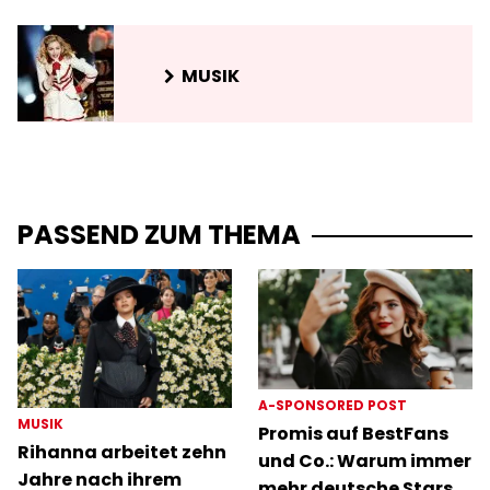
MUSIK
PASSEND ZUM THEMA
A-SPONSORED POST
MUSIK
Promis auf BestFans
Rihanna arbeitet zehn
und Co.: Warum immer
Jahre nach ihrem
mehr deutsche Stars