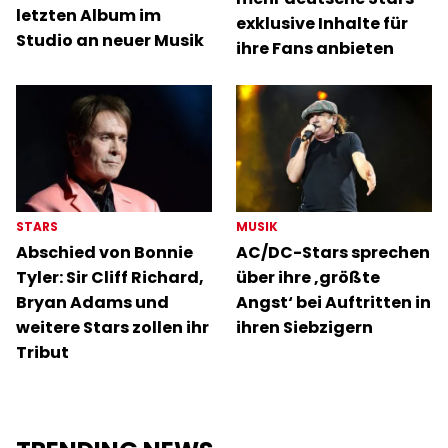
letzten Album im
exklusive Inhalte für
Studio an neuer Musik
ihre Fans anbieten
STARS
MUSIK
Abschied von Bonnie
AC/DC-Stars sprechen
Tyler: Sir Cliff Richard,
über ihre ‚größte
Bryan Adams und
Angst‘ bei Auftritten in
weitere Stars zollen ihr
ihren Siebzigern
Tribut