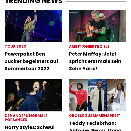
TRENDING NEWS
TOUR 2023
AMBITIONIERTE ZIELE
Powerpaket Ben
Peter Maffay: Jetzt
Zucker begeistert auf
spricht erstmals sein
Sommertour 2022
Sohn Yaris!
DER ANDERS NORMALE
GROSSE ZUSAMMENARBEIT
POPSÄNGER
Teddy Teclebrhan:
Harry Styles: Schwul
Antoine, Percy, Mona