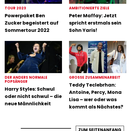
TOUR 2023
AMBITIONIERTE ZIELE
Powerpaket Ben
Peter Maffay: Jetzt
Zucker begeistert auf
spricht erstmals sein
Sommertour 2022
Sohn Yaris!
DER ANDERS NORMALE
GROSSE ZUSAMMENARBEIT
POPSÄNGER
Teddy Teclebrhan:
Harry Styles: Schwul
Antoine, Percy, Mona
oder nicht schwul – die
Lisa – wer oder was
neue Männlichkeit
kommt als Nächstes?
ZUM SEITENANFANG