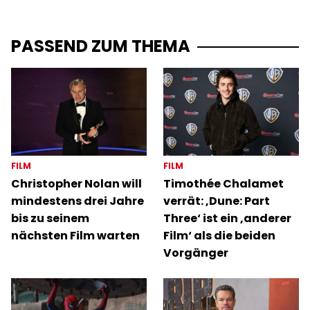
PASSEND ZUM THEMA
FILM
FILM
Christopher Nolan will
Timothée Chalamet
mindestens drei Jahre
verrät: ‚Dune: Part
bis zu seinem
Three‘ ist ein ‚anderer
nächsten Film warten
Film‘ als die beiden
Vorgänger