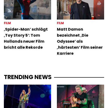
FILM
FILM
‚Spider-Man‘ schlägt
Matt Damon
‚Toy Story 5‘: Tom
bezeichnet ‚Die
Hollands neuer Film
Odyssee‘ als
bricht alle Rekorde
‚härtesten‘ Film seiner
Karriere
TRENDING NEWS