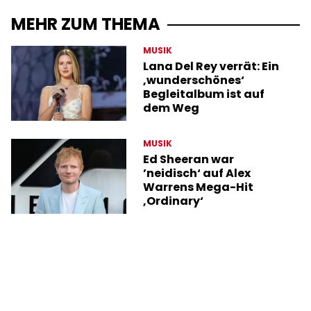
MEHR ZUM THEMA
MUSIK
Lana Del Rey verrät: Ein
‚wunderschönes‘
Begleitalbum ist auf
dem Weg
MUSIK
Ed Sheeran war
’neidisch‘ auf Alex
Warrens Mega-Hit
‚Ordinary‘