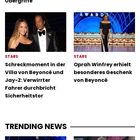
Übergriffe
STARS
STARS
Schreckmoment in der
Oprah Winfrey erhielt
Villa von Beyoncé und
besonderes Geschenk
Jay-Z: Verwirrter
von Beyoncé
Fahrer durchbricht
Sicherheitstor
TRENDING NEWS