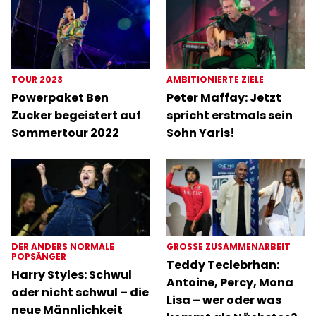
TOUR 2023
AMBITIONIERTE ZIELE
Powerpaket Ben
Peter Maffay: Jetzt
Zucker begeistert auf
spricht erstmals sein
Sommertour 2022
Sohn Yaris!
DER ANDERS NORMALE
GROSSE ZUSAMMENARBEIT
POPSÄNGER
Teddy Teclebrhan:
Harry Styles: Schwul
Antoine, Percy, Mona
oder nicht schwul – die
Lisa – wer oder was
neue Männlichkeit