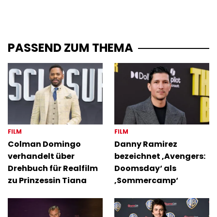
PASSEND ZUM THEMA
FILM
FILM
Colman Domingo
Danny Ramirez
verhandelt über
bezeichnet ‚Avengers:
Drehbuch für Realfilm
Doomsday‘ als
zu Prinzessin Tiana
‚Sommercamp‘