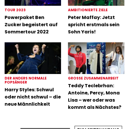
TOUR 2023
AMBITIONIERTE ZIELE
Powerpaket Ben
Peter Maffay: Jetzt
Zucker begeistert auf
spricht erstmals sein
Sommertour 2022
Sohn Yaris!
DER ANDERS NORMALE
GROSSE ZUSAMMENARBEIT
POPSÄNGER
Teddy Teclebrhan:
Harry Styles: Schwul
Antoine, Percy, Mona
oder nicht schwul – die
Lisa – wer oder was
neue Männlichkeit
kommt als Nächstes?