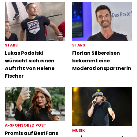
STARS
STARS
Lukas Podolski
Florian Silbereisen
wünscht sich einen
bekommt eine
Auftritt von Helene
Moderationspartnerin
Fischer
A-SPONSORED POST
MUSIK
Promis auf BestFans