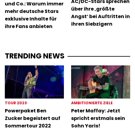
AC/DC-Stars sprechen
und Co.: Warum immer
über ihre ‚größte
mehr deutsche Stars
Angst‘ bei Auftritten in
exklusive Inhalte für
ihren Siebzigern
ihre Fans anbieten
TRENDING NEWS
TOUR 2023
AMBITIONIERTE ZIELE
Powerpaket Ben
Peter Maffay: Jetzt
Zucker begeistert auf
spricht erstmals sein
Sommertour 2022
Sohn Yaris!