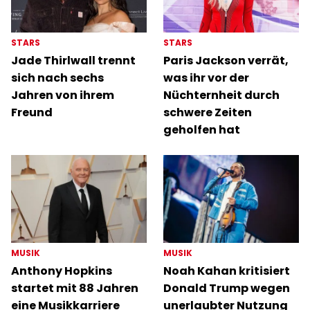
STARS
STARS
Jade Thirlwall trennt
Paris Jackson verrät,
sich nach sechs
was ihr vor der
Jahren von ihrem
Nüchternheit durch
Freund
schwere Zeiten
geholfen hat
MUSIK
MUSIK
Anthony Hopkins
Noah Kahan kritisiert
startet mit 88 Jahren
Donald Trump wegen
eine Musikkarriere
unerlaubter Nutzung