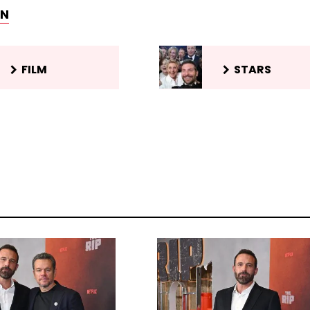
EN
FILM
STARS