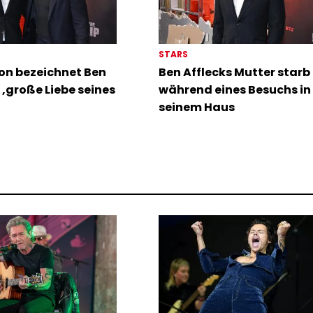
STARS
n bezeichnet Ben
Ben Afflecks Mutter starb
s ‚große Liebe seines
während eines Besuchs in
seinem Haus