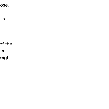
röse,
f
sie
of the
der
zeigt