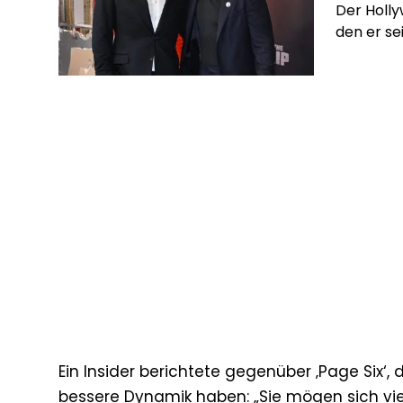
Der Holl
den er sei
Ein Insider berichtete gegenüber ‚Page Six‘,
bessere Dynamik haben: „Sie mögen sich viel