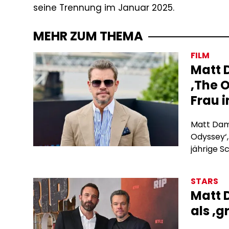
seine Trennung im Januar 2025.
MEHR ZUM THEMA
FILM
Matt 
‚The O
Frau 
Matt Damo
Odyssey‘,
jährige S
Fantasyfi
Seite von
STARS
Lupita Ny
Matt 
Theron mi
als ‚g