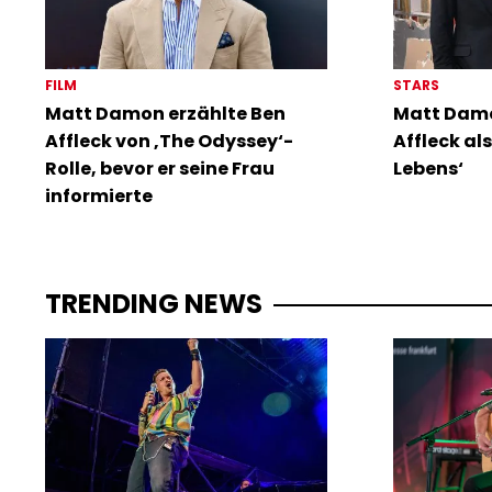
FILM
STARS
Matt Damon erzählte Ben
Matt Damo
Affleck von ‚The Odyssey‘-
Affleck al
Rolle, bevor er seine Frau
Lebens‘
informierte
TRENDING NEWS