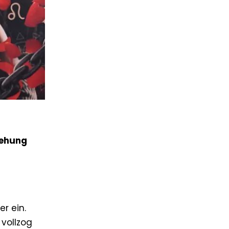
iehung
r ein.
 vollzog