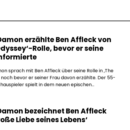
Damon erzählte Ben Affleck von
dyssey‘-Rolle, bevor er seine
informierte
n sprach mit Ben Affleck über seine Rolle in ‚The
 noch bevor er seiner Frau davon erzählte. Der 55-
chauspieler spielt in dem neuen epischen
lm unter der Regie von Sir Christopher Nolan an der
 Tom Holland, Anne Hathaway, Robert Pattinson,
ong’o, Samantha Morton, Zendaya und Charlize
Damon bezeichnet Ben Affleck
t. Matt […]
roße Liebe seines Lebens‘