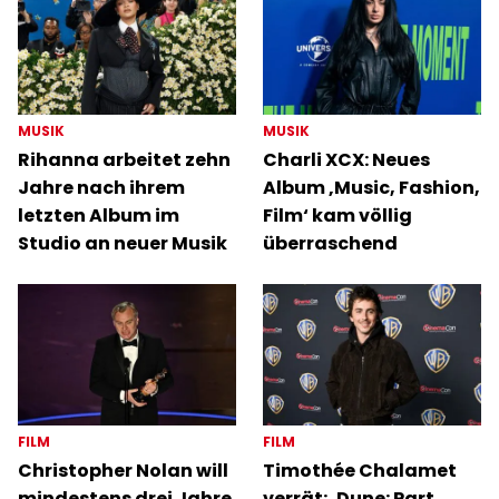
MUSIK
MUSIK
Rihanna arbeitet zehn
Charli XCX: Neues
Jahre nach ihrem
Album ‚Music, Fashion,
letzten Album im
Film‘ kam völlig
Studio an neuer Musik
überraschend
FILM
FILM
Christopher Nolan will
Timothée Chalamet
mindestens drei Jahre
verrät: ‚Dune: Part