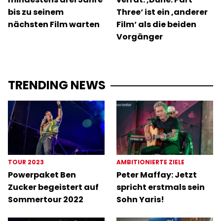
bis zu seinem
Three‘ ist ein ‚anderer
nächsten Film warten
Film‘ als die beiden
Vorgänger
TRENDING NEWS
TOUR 2023
AMBITIONIERTE ZIELE
Powerpaket Ben
Peter Maffay: Jetzt
Zucker begeistert auf
spricht erstmals sein
Sommertour 2022
Sohn Yaris!