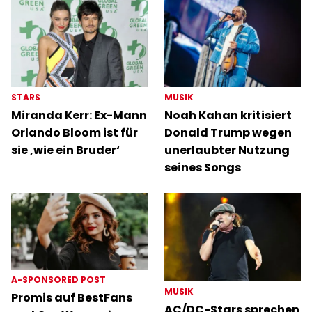
STARS
MUSIK
Miranda Kerr: Ex-Mann
Noah Kahan kritisiert
Orlando Bloom ist für
Donald Trump wegen
sie ‚wie ein Bruder‘
unerlaubter Nutzung
seines Songs
A-SPONSORED POST
MUSIK
Promis auf BestFans
AC/DC-Stars sprechen