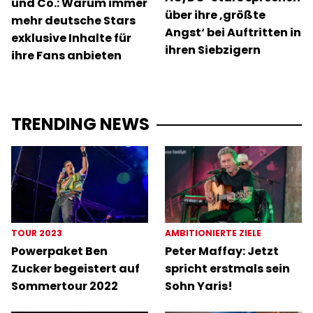
und Co.: Warum immer
über ihre ‚größte
mehr deutsche Stars
Angst‘ bei Auftritten in
exklusive Inhalte für
ihren Siebzigern
ihre Fans anbieten
TRENDING NEWS
TOUR 2023
AMBITIONIERTE ZIELE
Powerpaket Ben
Peter Maffay: Jetzt
Zucker begeistert auf
spricht erstmals sein
Sommertour 2022
Sohn Yaris!