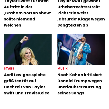
Taylor Swift: Für ihren
Taylor Swift gewinnt
Auftritt in der
Urheberrechtsstreit:
‚Graham Norton Show‘
Richterin weist
sollte niemand
‚absurde‘ Klage wegen
weichen
Songtexten ab
STARS
MUSIK
Avril Lavigne spielte
Noah Kahan kritisiert
größten Hit auf
Donald Trump wegen
Hochzeit von Taylor
unerlaubter Nutzung
Swift und Travis Kelce
seines Songs