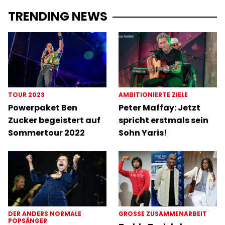
TRENDING NEWS
TOUR 2023
AMBITIONIERTE ZIELE
Powerpaket Ben
Peter Maffay: Jetzt
Zucker begeistert auf
spricht erstmals sein
Sommertour 2022
Sohn Yaris!
DER ANDERS NORMALE
GROSSE ZUSAMMENARBEIT
POPSÄNGER