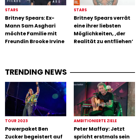
STARS
STARS
Britney Spears: Ex-
Britney Spears verrät
Mann Sam Asghari
eine ihrer liebsten
möchte Familie mit
Möglichkeiten, ‚der
Freundin Brooke Irvine
Realität zu entfliehen‘
TRENDING NEWS
TOUR 2023
AMBITIONIERTE ZIELE
Powerpaket Ben
Peter Maffay: Jetzt
Zucker begeistert auf
spricht erstmals sein