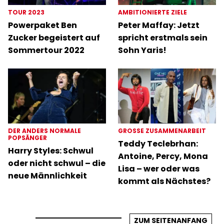
TOUR 2023
AMBITIONIERTE ZIELE
Powerpaket Ben
Peter Maffay: Jetzt
Zucker begeistert auf
spricht erstmals sein
Sommertour 2022
Sohn Yaris!
DER ANDERS NORMALE
GROSSE ZUSAMMENARBEIT
POPSÄNGER
Teddy Teclebrhan:
Harry Styles: Schwul
Antoine, Percy, Mona
oder nicht schwul – die
Lisa – wer oder was
neue Männlichkeit
kommt als Nächstes?
ZUM SEITENANFANG