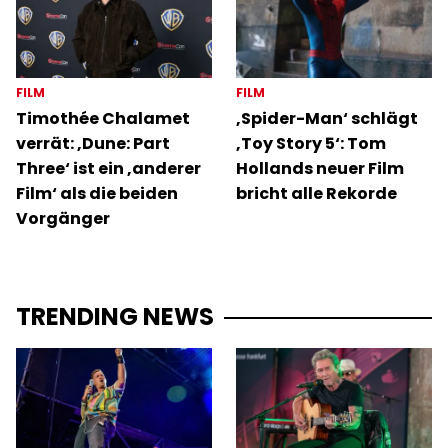
FILM
FILM
Timothée Chalamet
‚Spider-Man‘ schlägt
verrät: ‚Dune: Part
‚Toy Story 5‘: Tom
Three‘ ist ein ‚anderer
Hollands neuer Film
Film‘ als die beiden
bricht alle Rekorde
Vorgänger
TRENDING NEWS