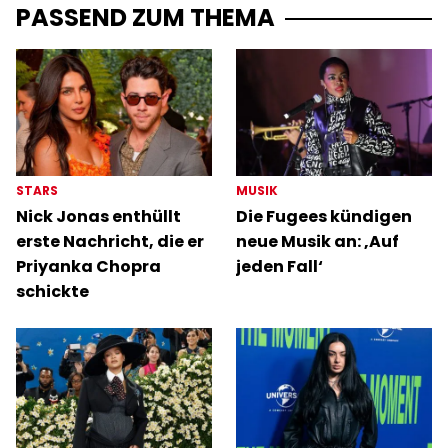
PASSEND ZUM THEMA
STARS
MUSIK
Nick Jonas enthüllt
Die Fugees kündigen
erste Nachricht, die er
neue Musik an: ‚Auf
Priyanka Chopra
jeden Fall‘
schickte