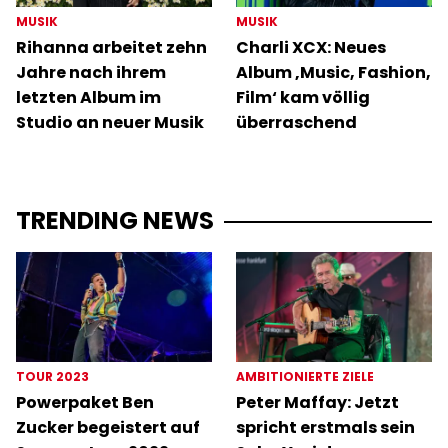
MUSIK
MUSIK
Rihanna arbeitet zehn
Charli XCX: Neues
Jahre nach ihrem
Album ‚Music, Fashion,
letzten Album im
Film‘ kam völlig
Studio an neuer Musik
überraschend
TRENDING NEWS
TOUR 2023
AMBITIONIERTE ZIELE
Powerpaket Ben
Peter Maffay: Jetzt
Zucker begeistert auf
spricht erstmals sein