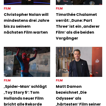
FILM
FILM
Christopher Nolan will
Timothée Chalamet
mindestens drei Jahre
verrät: ‚Dune: Part
bis zu seinem
Three‘ ist ein ‚anderer
nächsten Film warten
Film‘ als die beiden
Vorgänger
FILM
FILM
‚Spider-Man‘ schlägt
Matt Damon
‚Toy Story 5‘: Tom
bezeichnet ‚Die
Hollands neuer Film
Odyssee‘ als
bricht alle Rekorde
‚härtesten‘ Film seiner