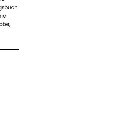
ngsbuch
rie
abe,