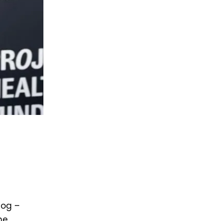
zog –
he