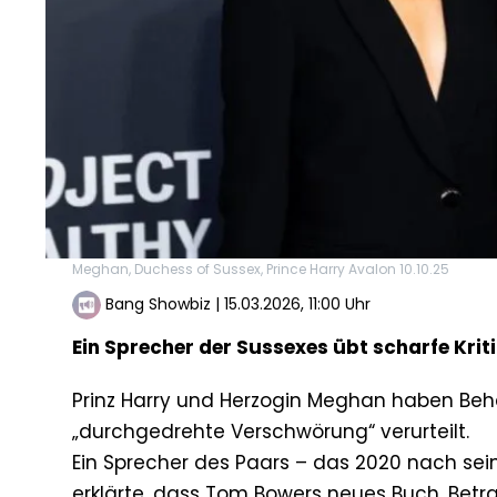
Meghan, Duchess of Sussex, Prince Harry Avalon 10.10.25
Bang Showbiz
|
15.03.2026, 11:00 Uhr
Ein Sprecher der Sussexes übt scharfe Kri
Prinz Harry und Herzogin Meghan haben Beh
„durchgedrehte Verschwörung“ verurteilt.
Ein Sprecher des Paars – das 2020 nach sei
erklärte, dass Tom Bowers neues Buch ‚Betra