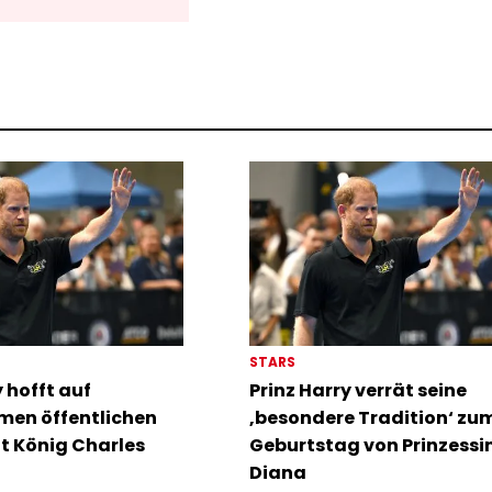
STARS
y hofft auf
Prinz Harry verrät seine
en öffentlichen
‚besondere Tradition‘ zu
it König Charles
Geburtstag von Prinzessi
Diana