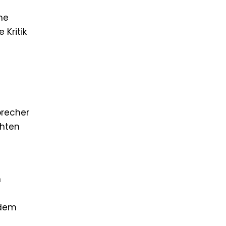
ne
Kritik
precher
ehten
n
 dem