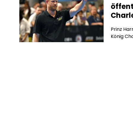
öffent
Charl
Prinz Har
König Cha