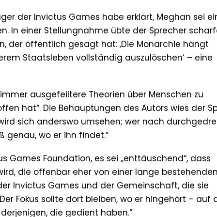
ger der Invictus Games habe erklärt, Meghan sei ei
. In einer Stellungnahme übte der Sprecher scharfe 
, der öffentlich gesagt hat: ‚Die Monarchie hängt
erem Staatsleben vollständig auszulöschen‘ – eine
 immer ausgefeiltere Theorien über Menschen zu
troffen hat“. Die Behauptungen des Autors wies der S
ert, wird sich anderswo umsehen; wer nach durchgedr
genau, wo er ihn findet.“
tus Games Foundation, es sei „enttäuschend“, dass
rd, die offenbar eher von einer lange bestehende
er Invictus Games und der Gemeinschaft, die sie
„Der Fokus sollte dort bleiben, wo er hingehört – auf
erjenigen, die gedient haben.“