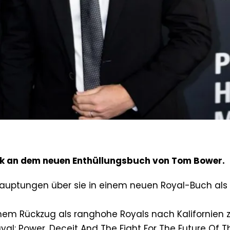
tik an dem neuen Enthüllungsbuch von Tom Bower.
auptungen über sie in einem neuen Royal-Buch als
nem Rückzug als ranghohe Royals nach Kalifornien 
yal: Power, Deceit And The Fight For The Future Of T