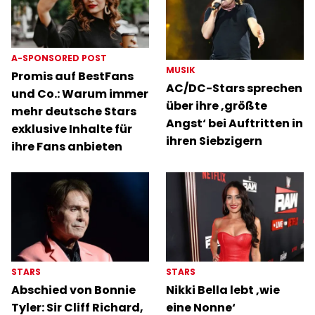
A-SPONSORED POST
MUSIK
Promis auf BestFans
AC/DC-Stars sprechen
und Co.: Warum immer
über ihre ‚größte
mehr deutsche Stars
Angst‘ bei Auftritten in
exklusive Inhalte für
ihren Siebzigern
ihre Fans anbieten
STARS
STARS
Abschied von Bonnie
Nikki Bella lebt ‚wie
Tyler: Sir Cliff Richard,
eine Nonne‘