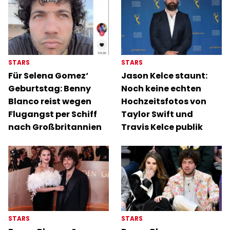
STARS
STARS
Für Selena Gomez‘
Jason Kelce staunt:
Geburtstag: Benny
Noch keine echten
Blanco reist wegen
Hochzeitsfotos von
Flugangst per Schiff
Taylor Swift und
nach Großbritannien
Travis Kelce publik
STARS
STARS