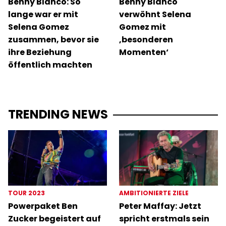
Benny Blanco: So
Benny Blanco
lange war er mit
verwöhnt Selena
Selena Gomez
Gomez mit
zusammen, bevor sie
‚besonderen
ihre Beziehung
Momenten‘
öffentlich machten
TRENDING NEWS
TOUR 2023
AMBITIONIERTE ZIELE
Powerpaket Ben
Peter Maffay: Jetzt
Zucker begeistert auf
spricht erstmals sein