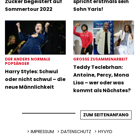
Zucker begeistert auf
spricht erstmals sein
Sommertour 2022
Sohn Yaris!
DER ANDERS NORMALE
GROSSE ZUSAMMENARBEIT
POPSÄNGER
Teddy Teclebrhan:
Harry Styles: Schwul
Antoine, Percy, Mona
oder nicht schwul – die
Lisa – wer oder was
neue Männlichkeit
kommt als Nächstes?
ZUM SEITENANFANG
IMPRESSUM
DATENSCHUTZ
HYVYD