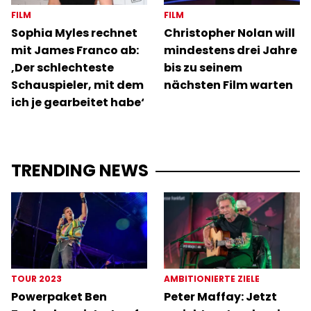
FILM
FILM
Sophia Myles rechnet
Christopher Nolan will
mit James Franco ab:
mindestens drei Jahre
‚Der schlechteste
bis zu seinem
Schauspieler, mit dem
nächsten Film warten
ich je gearbeitet habe‘
TRENDING NEWS
TOUR 2023
AMBITIONIERTE ZIELE
Powerpaket Ben
Peter Maffay: Jetzt