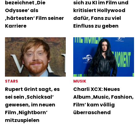
bezeichnet ‚Die
sich zu KI im Film und
Odyssee‘ als
kritisiert Hollywood
‚härtesten‘ Film seiner
dafür, Fans zu viel
Karriere
Einfluss zu geben
STARS
MUSIK
Rupert Grint sagt, es
Charli XCX: Neues
sei sein ‚Schicksal‘
Album ‚Music, Fashion,
gewesen, im neuen
Film‘ kam völlig
Film ‚Nightborn‘
überraschend
mitzuspielen