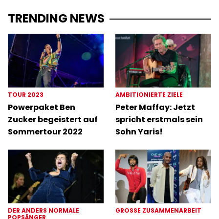
TRENDING NEWS
TOUR 2023
AMBITIONIERTE ZIELE
Powerpaket Ben
Peter Maffay: Jetzt
Zucker begeistert auf
spricht erstmals sein
Sommertour 2022
Sohn Yaris!
DER ANDERS NORMALE
GROSSE ZUSAMMENARBEIT
POPSÄNGER