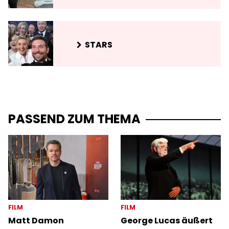
STARS
PASSEND ZUM THEMA
FILM
FILM
Matt Damon
George Lucas äußert