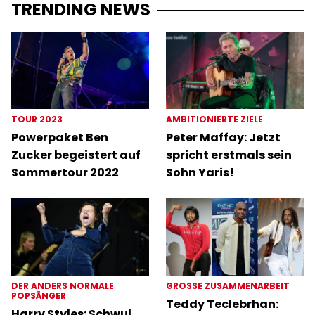
TRENDING NEWS
TOUR 2023
AMBITIONIERTE ZIELE
Powerpaket Ben
Peter Maffay: Jetzt
Zucker begeistert auf
spricht erstmals sein
Sommertour 2022
Sohn Yaris!
DER ANDERS NORMALE
GROSSE ZUSAMMENARBEIT
POPSÄNGER
Teddy Teclebrhan:
Harry Styles: Schwul