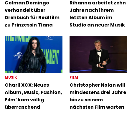
Colman Domingo
Rihanna arbeitet zehn
verhandelt über
Jahre nach ihrem
Drehbuch für Realfilm
letzten Album im
zu Prinzessin Tiana
Studio an neuer Musik
MUSIK
FILM
Charli XCX: Neues
Christopher Nolan will
Album ‚Music, Fashion,
mindestens drei Jahre
Film‘ kam völlig
bis zu seinem
überraschend
nächsten Film warten