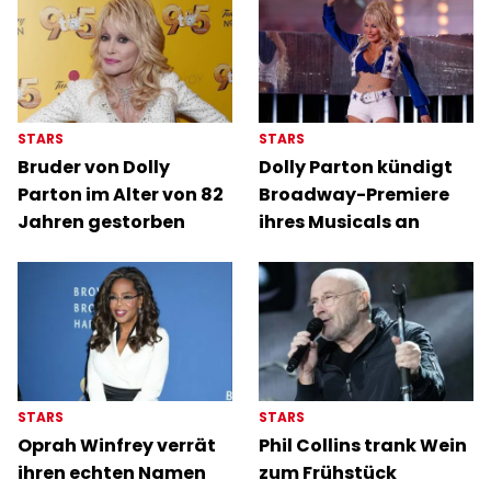
STARS
STARS
Bruder von Dolly
Dolly Parton kündigt
Parton im Alter von 82
Broadway-Premiere
Jahren gestorben
ihres Musicals an
STARS
STARS
Oprah Winfrey verrät
Phil Collins trank Wein
ihren echten Namen
zum Frühstück