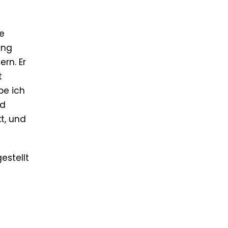
ie
ung
rn. Er
t
be ich
nd
kt, und
estellt