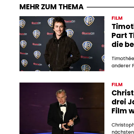
MEHR ZUM THEMA
FILM
Timot
Part T
die b
Timothée 
anderer F
FILM
Chris
drei 
Film 
Christoph
nächsten 