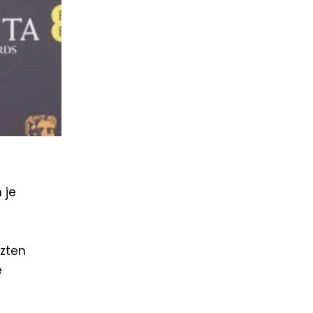
 je
tzten
e