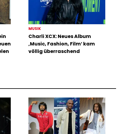
MUSIK
ein
Charli XCX: Neues Album
neuen
‚Music, Fashion, Film‘ kam
elen
völlig überraschend