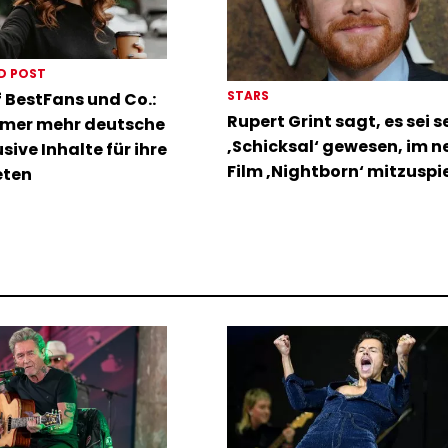
D POST
STARS
 BestFans und Co.:
Rupert Grint sagt, es sei s
mer mehr deutsche
‚Schicksal‘ gewesen, im 
sive Inhalte für ihre
Film ‚Nightborn‘ mitzuspi
eten