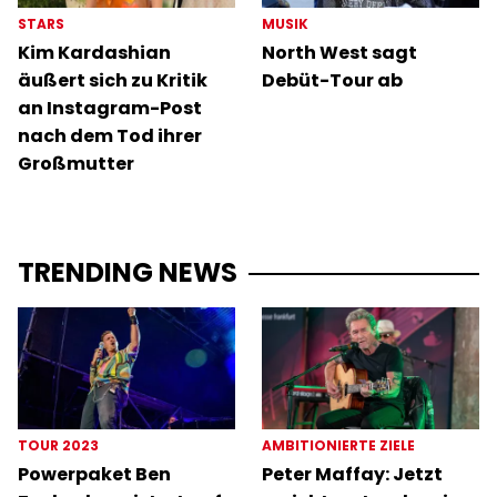
STARS
MUSIK
Kim Kardashian
North West sagt
äußert sich zu Kritik
Debüt-Tour ab
an Instagram-Post
nach dem Tod ihrer
Großmutter
TRENDING NEWS
TOUR 2023
AMBITIONIERTE ZIELE
Powerpaket Ben
Peter Maffay: Jetzt