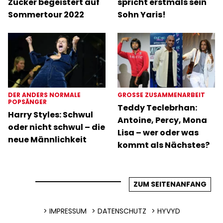
Zucker begeistert auf
spricht erstmals sein
Sommertour 2022
Sohn Yaris!
DER ANDERS NORMALE
GROSSE ZUSAMMENARBEIT
POPSÄNGER
Teddy Teclebrhan:
Harry Styles: Schwul
Antoine, Percy, Mona
oder nicht schwul – die
Lisa – wer oder was
neue Männlichkeit
kommt als Nächstes?
ZUM SEITENANFANG
IMPRESSUM
DATENSCHUTZ
HYVYD