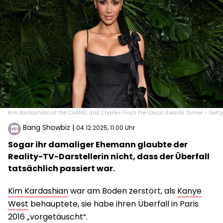
Kim Kardashian at the CHANEL and Charles Finch Pre-Oscar Awards Dinner - Getty
Bang Showbiz
|
04.12.2025, 11:00 Uhr
Sogar ihr damaliger Ehemann glaubte der
Reality-TV-Darstellerin nicht, dass der Überfall
tatsächlich passiert war.
Kim Kardashian
war am Boden zerstört, als
Kanye
West
behauptete, sie habe ihren Überfall in Paris
2016 „vorgetäuscht“.