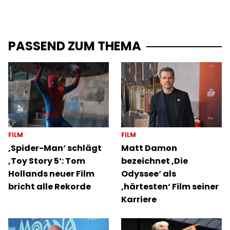
PASSEND ZUM THEMA
FILM
FILM
‚Spider-Man‘ schlägt
Matt Damon
‚Toy Story 5‘: Tom
bezeichnet ‚Die
Hollands neuer Film
Odyssee‘ als
bricht alle Rekorde
‚härtesten‘ Film seiner
Karriere