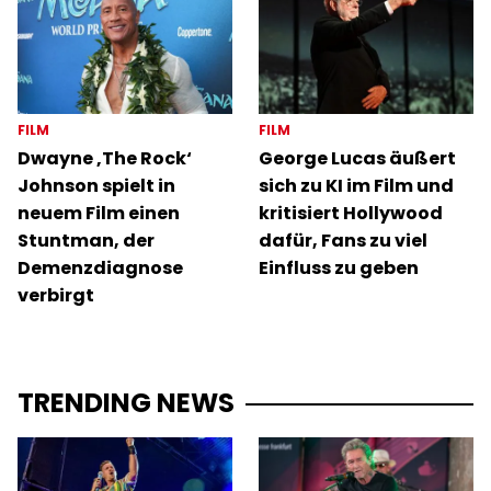
FILM
FILM
Dwayne ‚The Rock‘
George Lucas äußert
Johnson spielt in
sich zu KI im Film und
neuem Film einen
kritisiert Hollywood
Stuntman, der
dafür, Fans zu viel
Demenzdiagnose
Einfluss zu geben
verbirgt
TRENDING NEWS