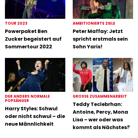
TOUR 2023
AMBITIONIERTE ZIELE
Powerpaket Ben
Peter Maffay: Jetzt
Zucker begeistert auf
spricht erstmals sein
Sommertour 2022
Sohn Yaris!
DER ANDERS NORMALE
GROSSE ZUSAMMENARBEIT
POPSÄNGER
Teddy Teclebrhan:
Harry Styles: Schwul
Antoine, Percy, Mona
oder nicht schwul – die
Lisa – wer oder was
neue Männlichkeit
kommt als Nächstes?