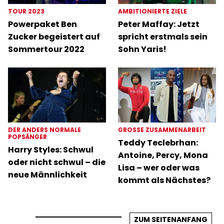
TOUR 2023
AMBITIONIERTE ZIELE
Powerpaket Ben
Peter Maffay: Jetzt
Zucker begeistert auf
spricht erstmals sein
Sommertour 2022
Sohn Yaris!
DER ANDERS NORMALE
GROSSE ZUSAMMENARBEIT
POPSÄNGER
Teddy Teclebrhan:
Harry Styles: Schwul
Antoine, Percy, Mona
oder nicht schwul – die
Lisa – wer oder was
neue Männlichkeit
kommt als Nächstes?
ZUM SEITENANFANG